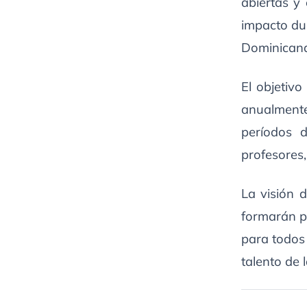
abiertas y
impacto dur
Dominicana
El objetiv
anualmente
períodos 
profesores,
La visión 
formarán p
para todos
talento de 