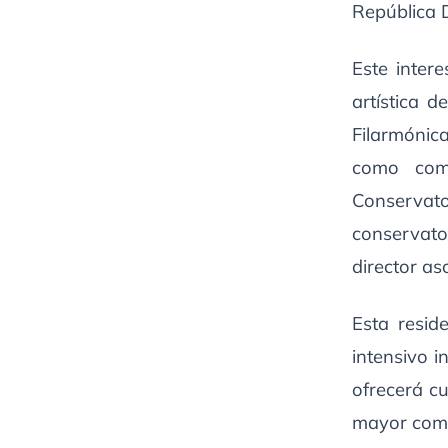
República 
Este inter
artística 
Filarmónica
como como
Conservato
conservato
director as
Esta resid
intensivo i
ofrecerá c
mayor comp