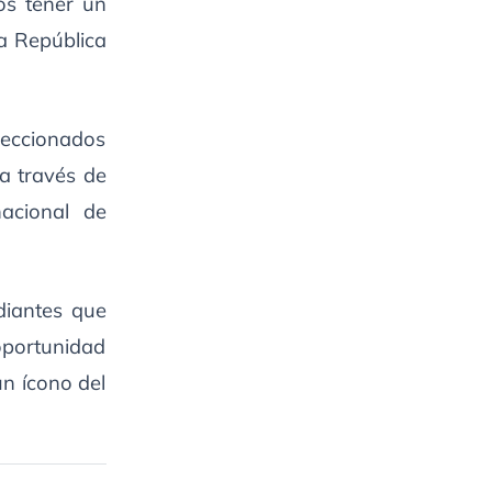
os tener un
la República
leccionados
a través de
acional de
diantes que
oportunidad
n ícono del