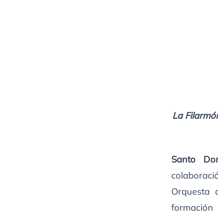
La Filarmón
Santo Do
colaborac
Orquesta d
formación 