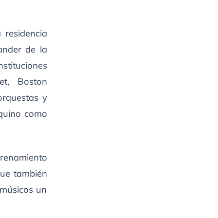
 residencia
ander de la
nstituciones
et, Boston
orquestas y
Aquino como
trenamiento
 que también
 músicos un