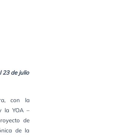
 23 de julio
ra, con la
y la YOA –
proyecto de
ónica de la