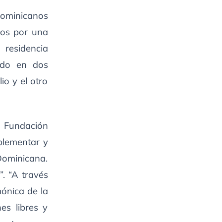
dominicanos
dos por una
 residencia
ido en dos
io y el otro
a Fundación
plementar y
Dominicana.
”. “A través
mónica de la
es libres y