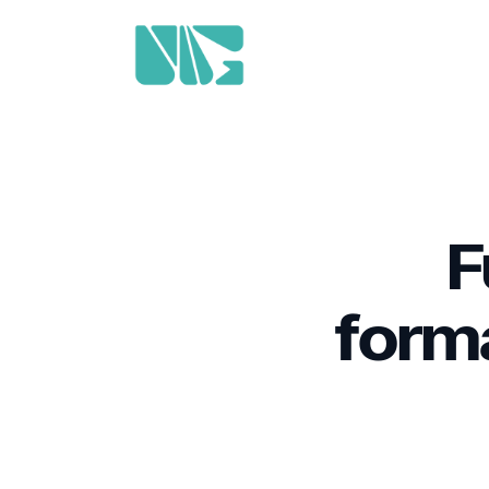
F
form