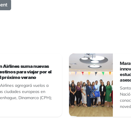
Mara
 Airlines suma nuevas
innov
estinos para viajar por el
estu
l próximo verano
ases
Airlines agregará vuelos a
Santo
as ciudades europeas en
Nació 
enhague, Dinamarca (CPH);
conoc
novedo