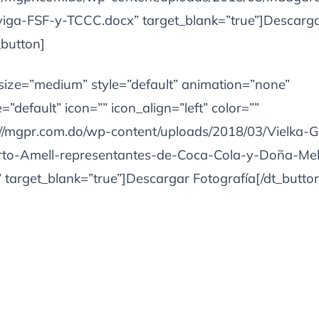
iga-FSF-y-TCCC.docx” target_blank=”true”]Descarg
_button]
 size=”medium” style=”default” animation=”none”
”default” icon=”” icon_align=”left” color=””
s://mgpr.com.do/wp-content/uploads/2018/03/Vielka
to-Amell-representantes-de-Coca-Cola-y-Doña-Me
 target_blank=”true”]Descargar Fotografía[/dt_butto