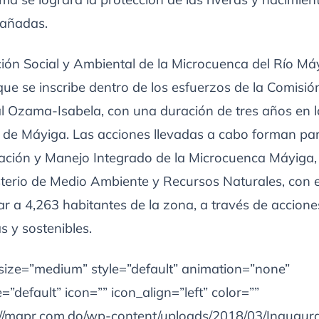
cañadas.
ión Social y Ambiental de la Microcuenca del Río Má
e se inscribe dentro de los esfuerzos de la Comisió
l Ozama-Isabela, con una duración de tres años en l
de Máyiga. Las acciones llevadas a cabo forman par
ación y Manejo Integrado de la Microcuenca Máyiga,
sterio de Medio Ambiente y Recursos Naturales, con e
ar a 4,263 habitantes de la zona, a través de accione
 y sostenibles.
 size=”medium” style=”default” animation=”none”
”default” icon=”” icon_align=”left” color=””
s://mgpr.com.do/wp-content/uploads/2018/03/Inaugur