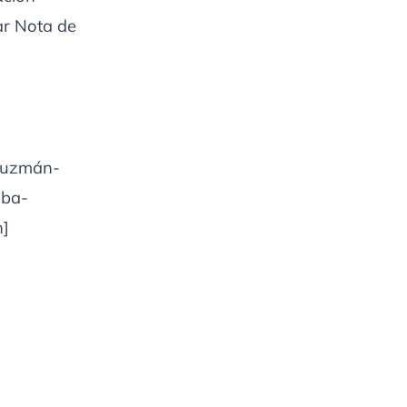
ar Nota de
-Guzmán-
lba-
n]