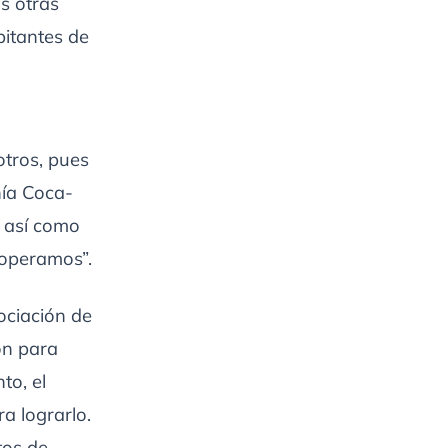
s otras
bitantes de
otros, pues
ñía Coca-
, así como
 operamos”.
ociación de
ón para
to, el
a lograrlo.
tos de