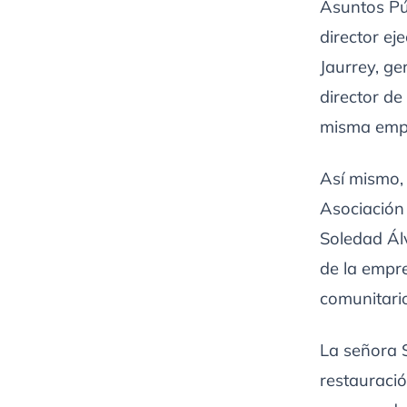
Asuntos Pú
director e
Jaurrey, ge
director de
misma emp
Así mismo, 
Asociación 
Soledad Álv
de la empre
comunitario
La señora 
restauració