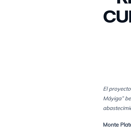
CU
El
proyecto
Máyiga” ben
abastecimi
Monte Plat