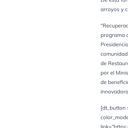
arroyos y 
“Recuperac
programa qu
Presidencia
comunidad 
de Restaur
por el Mini
de benefici
innovadoras
[dt_button
color_mode=
link=”http