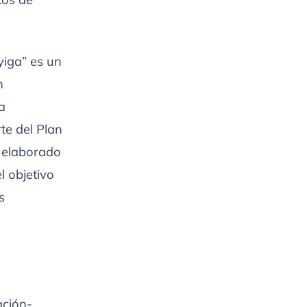
yiga” es un
n
a
te del Plan
 elaborado
l objetivo
s
ación-