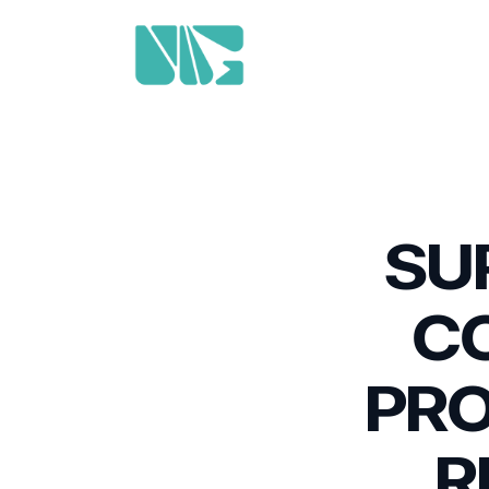
SU
C
PRO
R