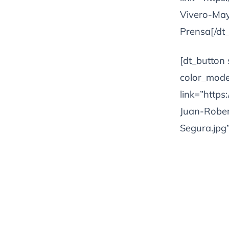
Vivero-May
Prensa[/dt
[dt_button
color_mode=
link=”http
Juan-Rober
Segura.jpg”