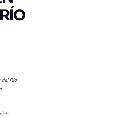
RÍO
 del Río
l
y La