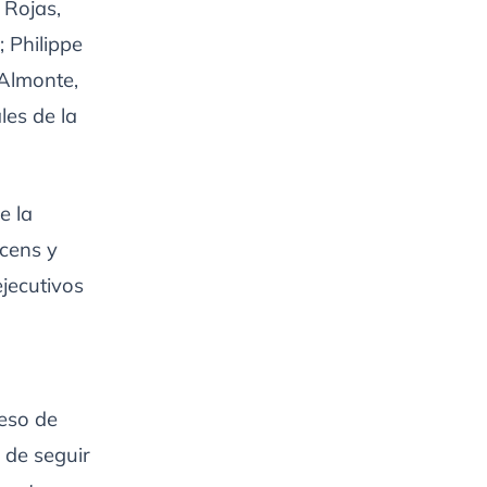
 Rojas,
 Philippe
 Almonte,
les de la
e la
icens y
jecutivos
eso de
 de seguir