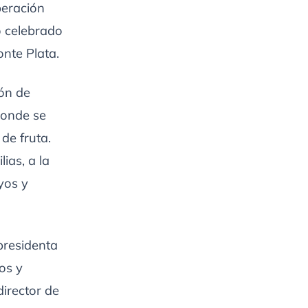
peración
o celebrado
nte Plata.
ón de
donde se
de fruta.
ias, a la
yos y
presidenta
os y
irector de