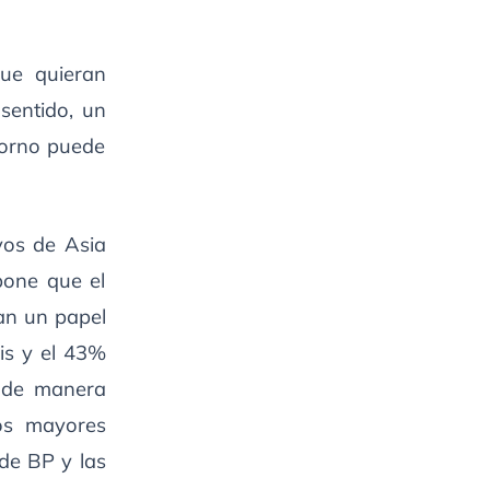
que quieran
sentido, un
torno puede
ivos de Asia
pone que el
an un papel
is y el 43%
r de manera
os mayores
de BP y las