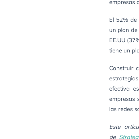
empresas af
El 52% de 
un plan de 
EE.UU (37%
tiene un pl
Construir 
estrategia
efectiva e
empresas s
las redes s
Este artíc
de
Strateg