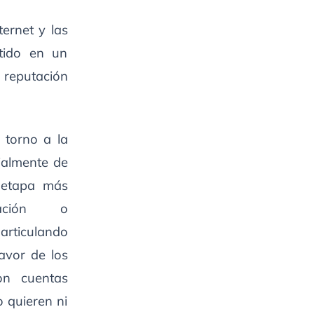
ternet y las
rtido en un
 reputación
 torno a la
ialmente de
 etapa más
ación o
articulando
avor de los
on cuentas
 quieren ni