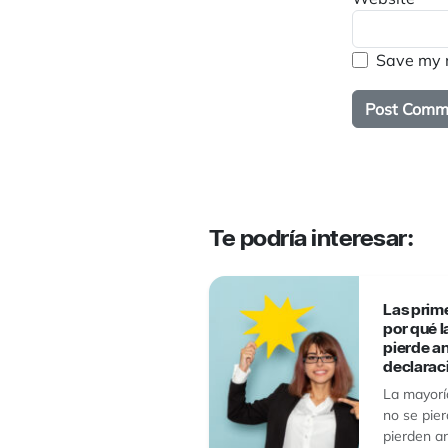
Save my n
Te podría interesar:
Las prime
por qué l
pierde an
declarac
La mayoría
no se pie
pierden an