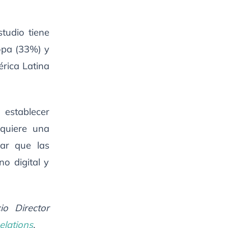
tudio tiene
ropa (33%) y
rica Latina
 establecer
equiere una
rar que las
o digital y
io Director
lations
.