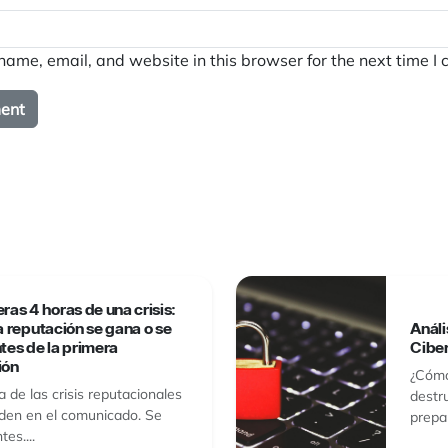
ame, email, and website in this browser for the next time I
ras 4 horas de una crisis:
a reputación se gana o se
Análi
tes de la primera
Cibe
ión
¿Cómo
 de las crisis reputacionales
destr
rden en el comunicado. Se
prepar
tes....