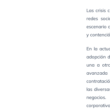
Las crisis 
redes soci
escenario 
y contenci
En la actu
adopción d
una a otr
avanza
contrataci
las divers
negocios.
corporativ