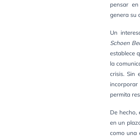
pensar en 
genera su 
Un interes
Schoen Ber
establece q
la comunic
crisis. Si
incorporar
permita res
De hecho, 
en un plazo
como una c