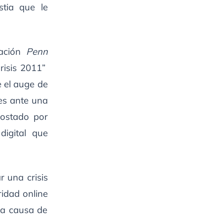
stia que le
gación
Penn
risis 2011”
e el auge de
es ante una
postado por
digital que
 una crisis
ridad online
 a causa de