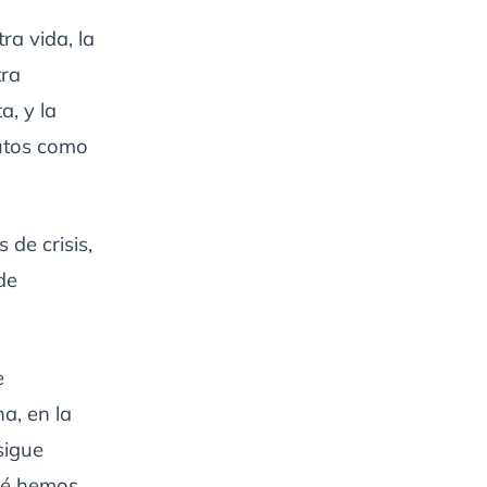
a vida, la
tra
, y la
nutos como
de crisis,
de
e
a, en la
sigue
qué hemos