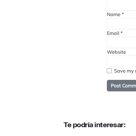
Name
*
Email
*
Website
Save my n
Te podría interesar: