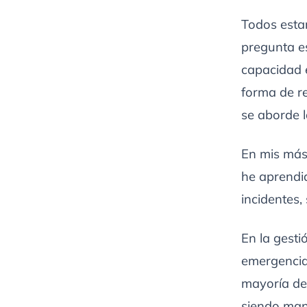
Todos estar
pregunta e
capacidad 
forma de r
se aborde l
En mis más 
he aprendid
incidentes,
En la gesti
emergencia,
mayoría de 
siendo mane