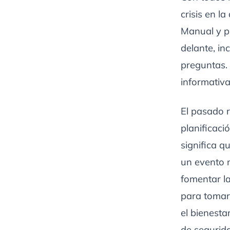
crisis en l
Manual y pl
delante, in
preguntas. 
informativa
El pasado r
planificaci
significa 
un evento n
fomentar la
para tomar 
el bienesta
de segurida