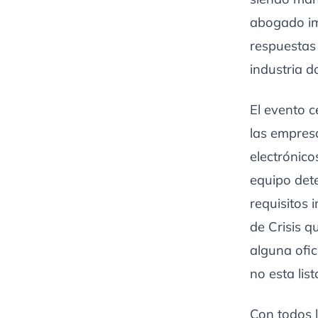
abogado im
respuestas 
industria 
El evento c
las empres
electrónic
equipo dete
requisitos
de Crisis q
alguna ofic
no esta list
Con todos l