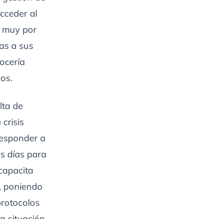
acceder al
á muy por
tas a sus
ocería
os.
lta de
crisis
responder a
s días para
capacita
, poniendo
protocolos
a situación