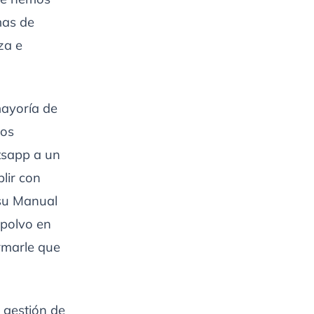
mas de
za e
mayoría de
eos
tsapp a un
lir con
 su Manual
 polvo en
rmarle que
 gestión de