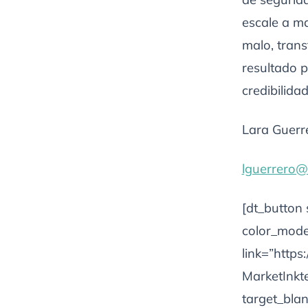
escale a ma
malo, tran
resultado p
credibilidad
Lara Guerr
lguerrero
[dt_button
color_mode=
link=”http
MarketInkt
target_blan