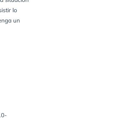
stir lo
tenga un
10-