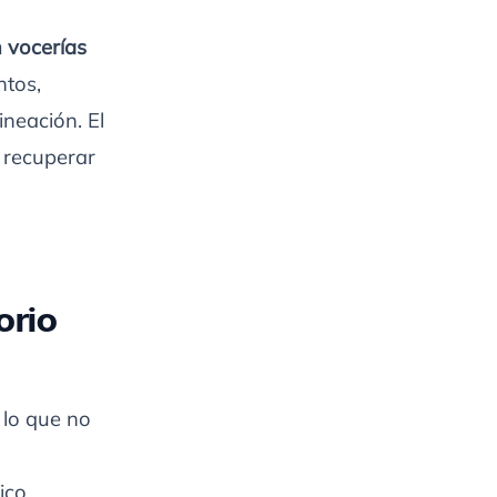
 vocerías
ntos,
ineación. El
y recuperar
orio
 lo que no
ico.