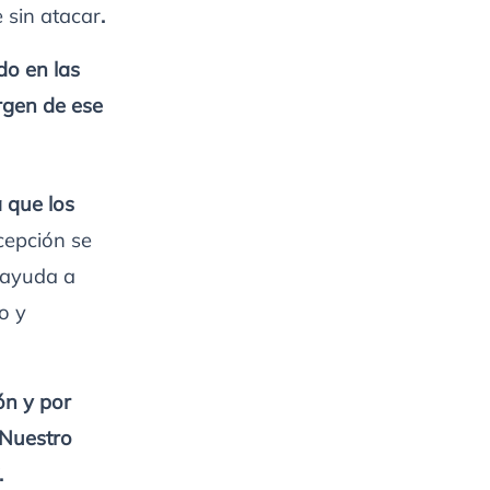
 sin atacar
.
do en las
rgen de ese
 que los
rcepción se
 ayuda a
o y
ón y por
 Nuestro
.