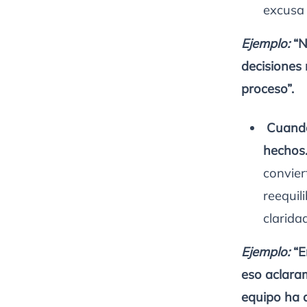
excusa 
Ejemplo:
“N
decisiones
proceso”.
Cuando 
hechos
convier
reequil
claridad
Ejemplo:
“E
eso aclara
equipo ha 