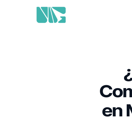
Com
en 