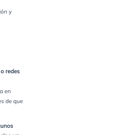
ión y
 o redes
sa en
es de que
gunos