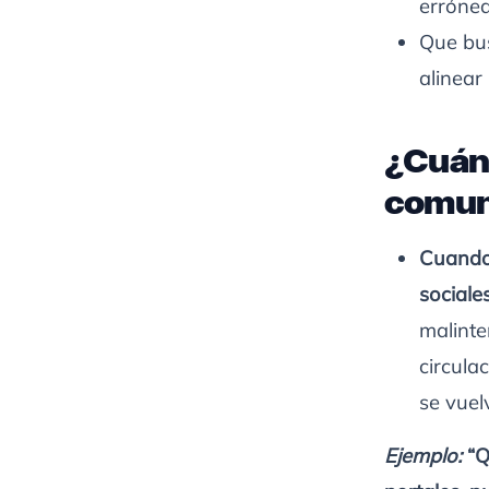
errónea
Que bus
alinear
¿Cuánd
comuni
Cuando 
sociale
malinte
circula
se vuel
Ejemplo:
“Q