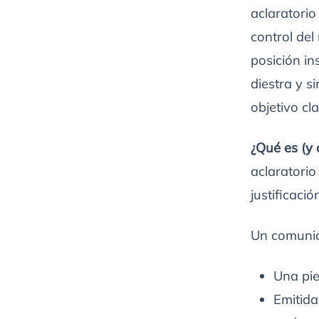
aclaratorio
control del 
posición in
diestra y s
objetivo cla
¿Qué es (y
aclaratori
justificaci
Un comunica
Una pie
Emitida