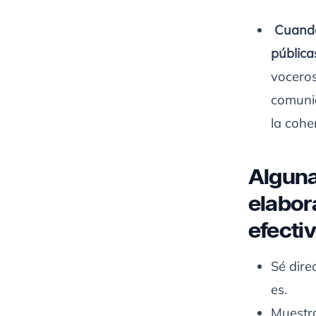
Cuando 
pública
voceros
comunic
la cohe
Alguna
elabor
efecti
Sé dire
es.
Muestra