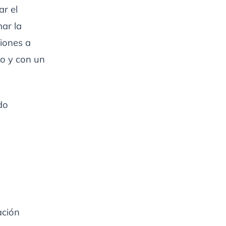
ar el
mar la
ciones a
no y con un
do
ación