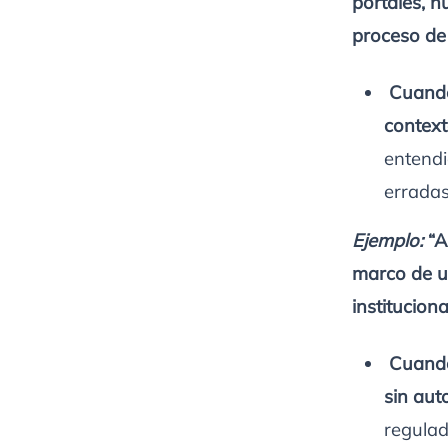
portales, 
proceso de 
Cuando 
contex
entendi
erradas
Ejemplo:
“A
marco de u
institucion
Cuando 
sin aut
regulad