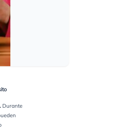
ito
.
Durante
 pueden
o