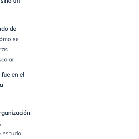
 sino un
ado de
 cómo se
uras
calar.
fue en el
ra
rganización
,
o escudo,