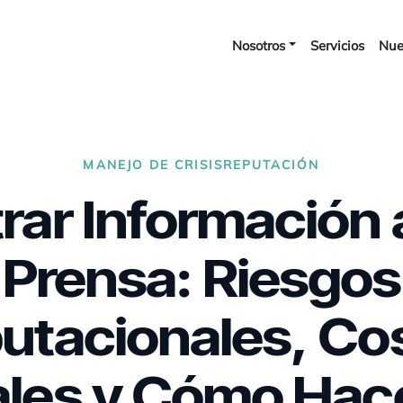
Nosotros
Servicios
Nue
MANEJO DE CRISIS
REPUTACIÓN
trar Información 
Prensa: Riesgos
utacionales, Co
les y Cómo Hac