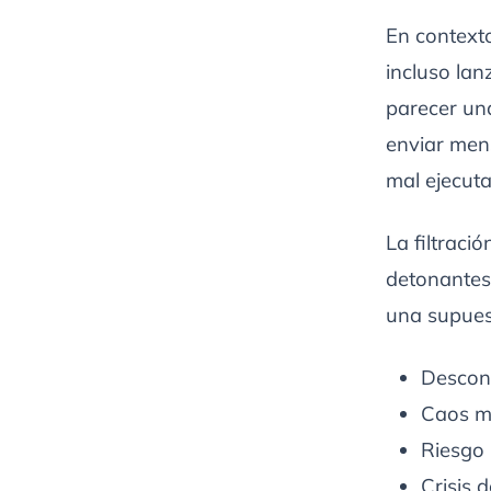
En contexto
incluso lan
parecer una
enviar mens
mal ejecut
La filtraci
detonantes
una supuest
Desconf
Caos me
Riesgo 
Crisis 