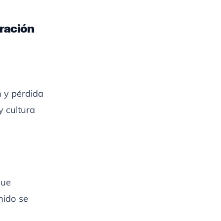
tración
n y pérdida
y cultura
que
nido se