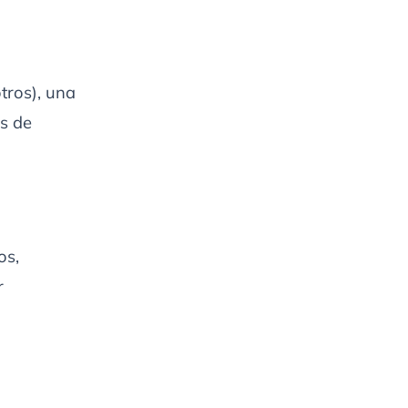
tros), una
os de
os,
r