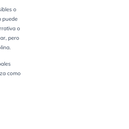
ibles o
sa puede
rrativa o
nar, pero
lina.
pales
enza como