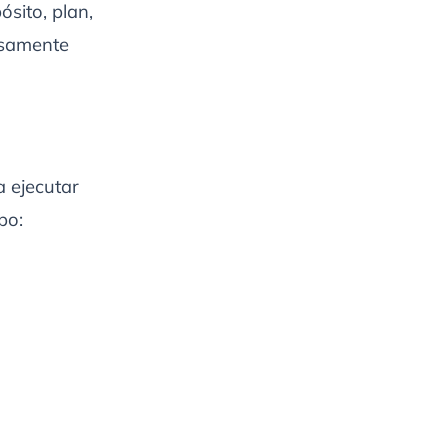
ósito, plan,
osamente
a ejecutar
po: