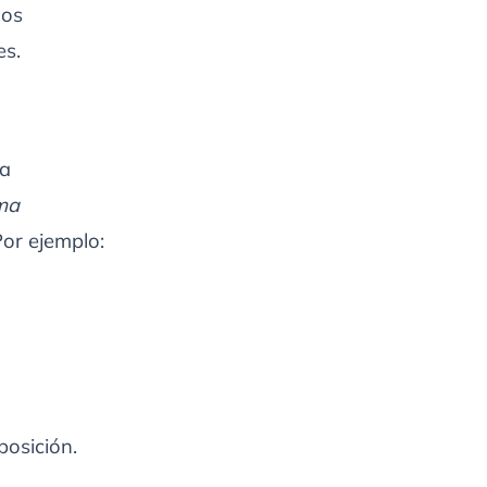
ños
es.
ha
ma
Por ejemplo:
posición.