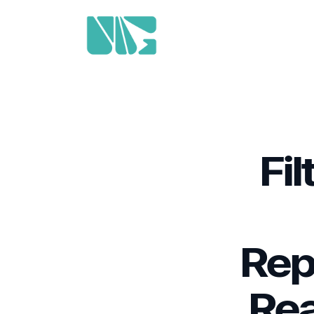
Fil
Rep
Rea