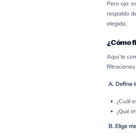
Pero ojo: e
respaldo d
elegida.
¿Cómo fi
Aquí te com
filtracione
A. Define l
¿Cuál es
¿Qué im
B. Elige me